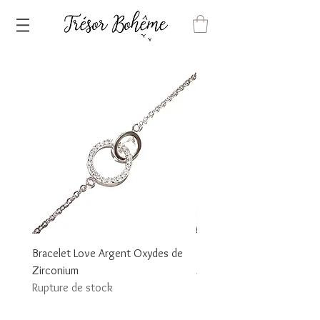
Bracelet Love Argent Oxydes de
Bracelet Zigzag Argent O
Zirconium
Zirconium
Rupture de stock
Prix
75,00 €