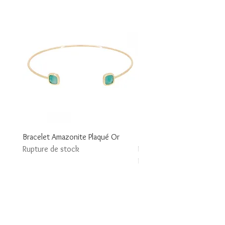
Bracelet Amazonite Plaqué Or
Bracelet Nude Plaqué Or Q
Rupture de stock
Rose
Rupture de stock
Suivez-nous
Services Trésor Bohême
Mentions Légales