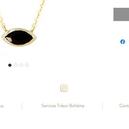
d'oeil, 
douceur
symbolis
us
Services Trésor Bohême
Cont