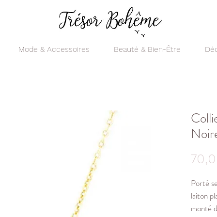
Mode & Accessoires
Beauté & Bien-Être
Déc
Coll
Noir
70,0
Porté se
laiton p
monté d