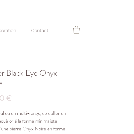
oration
Contact
ier Black Eye Onyx
e
Prix
0 €
ul ou en multi-rangs, ce collier en
laqué or à la forme minimaliste
'une pierre Onyx Noire en forme