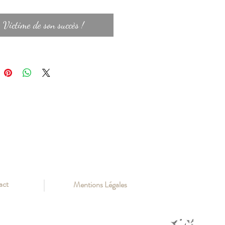
viendra parfaire votre style tout en
. L'Onyx Noire est une pierre
Victime de son succès !
e le calme et l'intelligence.
act
Mentions Légales