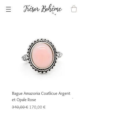
Bague Amazonia Coatlicue Argent
Bague Amazonia Maraca A
et Opale Rose
Turquoise
Prix original
Prix promotionnel
Prix
340,00 €
170,00 €
70,00 €